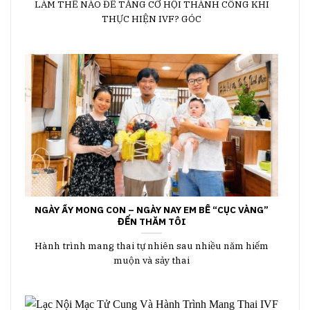
LÀM THẾ NÀO ĐỂ TĂNG CƠ HỘI THÀNH CÔNG KHI
THỰC HIỆN IVF? ️GÓC
NGÀY ẤY MONG CON – NGÀY NAY EM BẾ “CỤC VÀNG”
ĐẾN THĂM TÔI
Hành trình mang thai tự nhiên sau nhiều năm hiếm
muộn và sảy thai