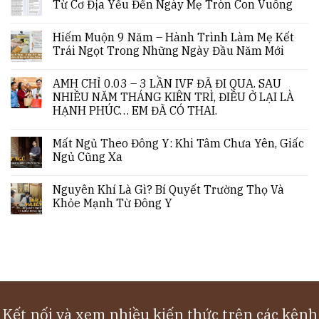
Từ Cơ Địa Yếu Đến Ngày Mẹ Tròn Con Vuông
Hiếm Muộn 9 Năm – Hành Trình Làm Mẹ Kết
Trái Ngọt Trong Những Ngày Đầu Năm Mới
AMH CHỈ 0.03 – 3 LẦN IVF ĐÃ ĐI QUA. SAU
NHIỀU NĂM THÁNG KIÊN TRÌ, ĐIỀU Ở LẠI LÀ
HẠNH PHÚC… EM ĐÃ CÓ THAI.
Mất Ngủ Theo Đông Y: Khi Tâm Chưa Yên, Giấc
Ngủ Cũng Xa
Nguyên Khí Là Gì? Bí Quyết Trường Thọ Và
Khỏe Mạnh Từ Đông Y
Kết nối và xem nhiều kiến thức trên các kênh