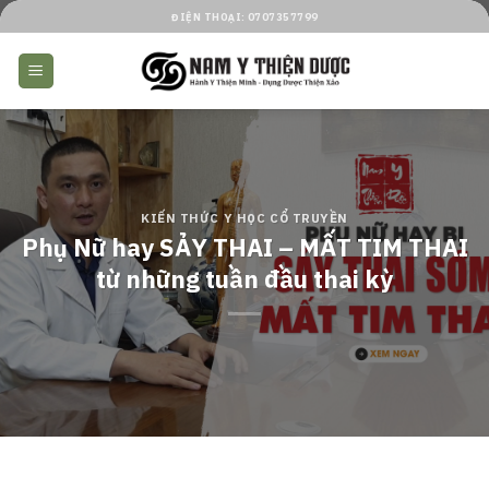
Skip
ĐIỆN THOẠI: 0707357799
to
content
KIẾN THỨC Y HỌC CỔ TRUYỀN
Phụ Nữ hay SẢY THAI – MẤT TIM THAI
từ những tuần đầu thai kỳ